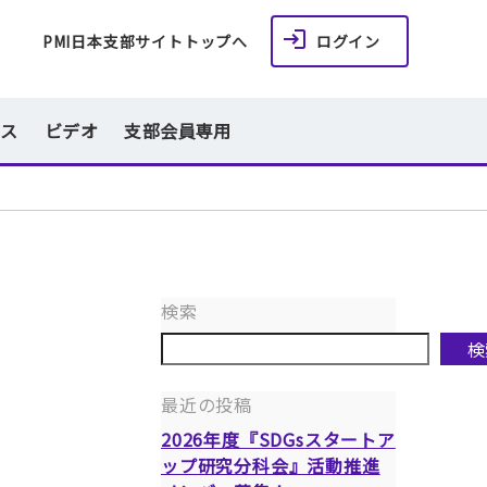
PMI日本支部サイトトップへ
ログイン
ース
ビデオ
支部会員専用
検索
検
最近の投稿
2026年度『SDGsスタートア
ップ研究分科会』活動推進