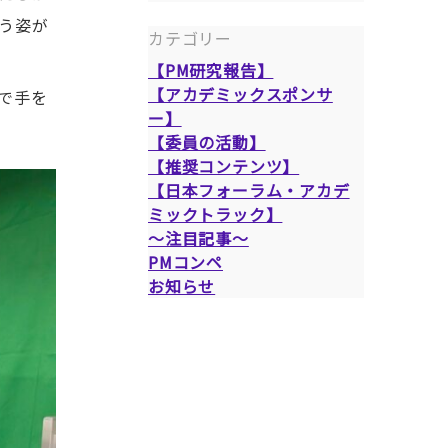
う姿が
カテゴリー
【PM研究報告】
【アカデミックスポンサ
で手を
ー】
【委員の活動】
【推奨コンテンツ】
【日本フォーラム・アカデ
ミックトラック】
～注目記事～
PMコンペ
お知らせ