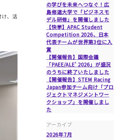
の学びを未来へつなぐ！広
島修道大学で「ビジネスモ
付け、活
デル研修」を開催しました
【快挙】APAC Student
Competition 2026、日本
代表チームが世界第3位に入
賞
【開催報告】国際会議
「PAEE/ALE’ 2026」が盛況
のうちに終了いたしました
【開催報告】STEM Racing
Japan参加チーム向け「プロ
ジェクトマネジメントワー
クショップ」を開催しまし
た
アーカイブ
2026年7月