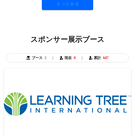
もっとみる
スポンサー展示ブース
ブース
2
|
現在
0
|
累計
647