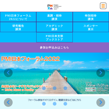
PMI日本フォーラム
基調・招待
特別招待
2022について
講演
講演
研究報告
アカデミック
スポンサー
講演
講演
展示
PMI日本支部
ブックストア
参加お申込みは
こちら