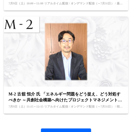
ントの未来と進化するプロジェクトエコノミー」 Project
7月9日（土）10:00～11:00 リアルタイム配信 / オンデマンド配信（～7月31日） / 基調
Management Institute, Audit Committee Chair, Board of
講演 / 英語講演
Directors ＜基調講演＞
M-2 古舘 恒介 氏 「エネルギー問題をどう捉え、どう対処す
べきか ～共創社会構築へ向けたプロジェクトマネジメントの
可能性 ～」 JX石油開発（株） 国内CCS事業推進部長 ＜
7月9日（土）11:15～12:15 リアルタイム配信 / オンデマンド配信（～7月31日） / 招待
招待講演＞
講演