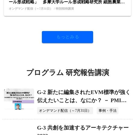
ール形成戦略」 多摩大学ルール形成戦略研究所 細胞農業研
究会事務局 広報委員長、欧州系投資銀行M&Aアドバイザリ
オンデマンド配信（～7月31日） / 特別招待講演
ーのアナリスト ＜特別招待講演＞
もっとみる
プログラム 研究報告講演
G-2 新たに編集されたEVM標準が強く
伝えたいことは、なにか？ － PMI新
標準「The Standard for Earned Value
オンデマンド配信（～7月31日）
事例・手法
Management」の読み解き方－
G-3 共創を加速するアーキテクチャー