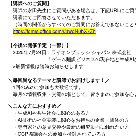
【講師へのご質問】
講師の永田先生にご質問がある場合は、下記URLにご質
講演にてご回答させていただきます。
（時間の関係からすべてのご質問にお答えできないこと
https://forms.office.com/r/3wdN0hX7Zh
【今後の開催予定（一部）】
2025年7月24日：ライオンブリッジ ジャパン 株式会社
「ゲーム翻訳ビジネスの現在地と生成AIが
※最新情報は随時お知らせします
＼毎回異なるテーマと講師でお届けします！／
1回のみのご参加も大歓迎です。
毎月の情報収集・交流の場として、皆さまのご参加を心
＼こんな方におすすめ／
・生成AIや共生社会に関心のある方
・AI技術の社会実装に関心をお持ちの企業・団体の方
・専門家との意見交換や最新の研究動向に触れたい方
・GCP協議会への参加を検討されている方