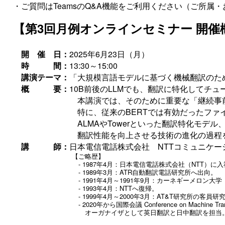
・ご質問はTeamsのQ&A機能をご利用ください（ご所属
【第3回月例オンラインセミナー 開催
開 催 日：
2025年6月23日（月）
時 間：
13:30～15:00
講演テーマ：
「大規模言語モデルに基づく機械翻訳のた
概 要：
10B前後のLLMでも、翻訳に特化してチュ
本講演では、そのために重要な「継続事前訓練
特に、従来のBERTでは有効だったファインチュ
ALMAやTowerといった翻訳特化モデル、DP
翻訳性能を向上させる技術の進化の過程を
講 師：
日本電信電話株式会社 NTTコミュニケー
【ご略歴】
- 1987年4月：日本電信電話株式会社（NTT）に入
- 1989年3月：ATR自動翻訳電話研究所へ出向。
- 1991年4月～1991年9月：カーネギーメロン大学（C
- 1993年4月：NTTへ復帰。
- 1999年4月～2000年3月：AT&T研究所の客員研究
- 2020年から国際会議 Conference on Machine Translation 
オーガナイザとして英日翻訳と日中翻訳を担当