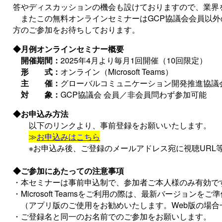
答やディスカッションの機会も設けておりますので、業界
またこの無料オンラインセミナーはGCP協議会会員以外
方のご参加をお待ちしております。
◆月例オンラインセミナー概要
開催期間：
2025年4月より毎月1回開催（10回限定）
形 式：
オンライン（Microsoft Teams）
主 催：
グローバルコミュニケーション開発推進協議
対 象：
GCP協議会 会員／非会員問わず参加可能
◆お申込み方法
以下のリンクより、事前登録をお願いいたします。
≫
お申込みはこちら
※お申込み後、ご登録のメールアドレス宛に視聴URL
◆ご参加にあたっての注意事項
・本セミナーは事前申込制で、参加者ご本人様のみ有効で
・Microsoft Teamsをご利用の際は、最新バージョンを
（アプリ版のご使用をお勧めいたします。Web版の場合
・ご登録名と同一のお名前でのご参加をお願いします。