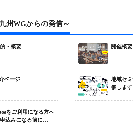
～九州WGからの発信～
的・概要
開催概要
介ページ
地域セミ
催します
ntosをご利用になる方へ
申込みになる前に
への登録をお願いします!