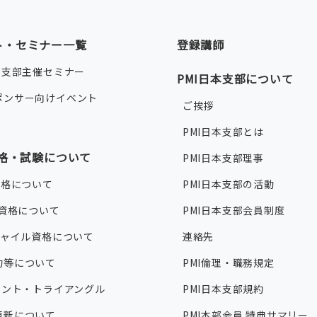
ト・セミナー一覧
登録講師
本支部主催セミナー
PMI日本支部について
ポンサー向けイベント
ご挨拶
PMI日本支部とは
資格・試験について
PMI日本支部理事
資格について
PMI日本支部の活動
®資格について
PMI日本支部会員制度
ジャイル資格について
連絡先
約等について
PMI倫理・職務規定
タレント・トライアングル
PMI日本支部規約
更新について
PMI本部会員 特典サマリー