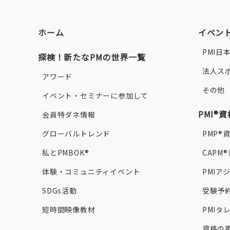
ホーム
イベン
PMI日
探検！新たなPMの世界一覧
法人ス
アワード
その他
イベント・セミナーに参加して
PMI®
会員特ダネ情報
グローバルトレンド
PMP®
私とPMBOK®
CAPM
体験・コミュニティイベント
PMIア
SDGs活動
受験予
短時間映像教材
PMI
資格の