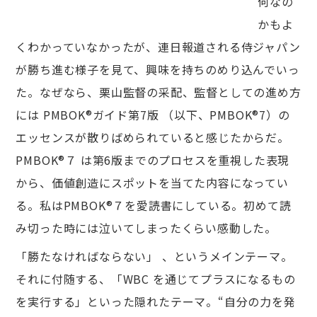
何なの
かもよ
くわかっていなかったが、連⽇報道される侍ジャパン
が勝ち進む様⼦を⾒て、興味を持ちのめり込んでいっ
た。なぜなら、栗⼭監督の采配、監督としての進め⽅
には PMBOK®ガイド第7版 （以下、PMBOK®7）の
エッセンスが散りばめられていると感じたからだ。
PMBOK®７ は第6版までのプロセスを重視した表現
から、価値創造にスポットを当てた内容になってい
る。私はPMBOK®７を愛読書にしている。初めて読
み切った時には泣いてしまったくらい感動した。
「勝たなければならない」 、というメインテーマ。
それに付随する、「WBC を通じてプラスになるもの
を実⾏する」といった隠れたテーマ。“⾃分の⼒を発