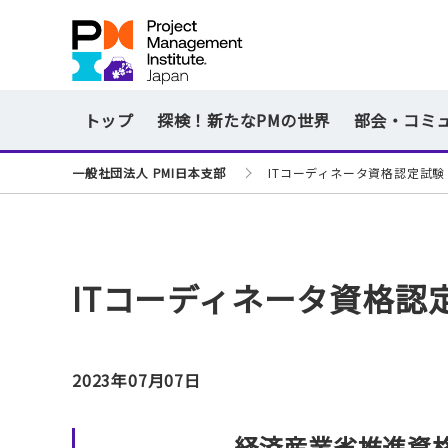
トップ
探検！新たなPMの世界
部会・コミ
一般社団法人 PMI日本支部
ITコーディネータ資格認定試験 
ITコーディネータ資格認定
2023
年
07
月07
日
経済産業省推進資格