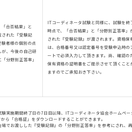
ITコーディネータ試験と同様に、試験を終
、「合否結果」と
時点で、「合否結果」と「分野別正答率」
載された『受験記
された『受験記録』が渡されます。資格保
受験者様の個別の点
は、合格番号又は認定番号を受験申込時の
んが、今後の自己研
ートで必須入力して頂きます。尚、確認の
に「分野別正答率」
保有資格の証明書をご提示させて頂くこと
ますのでご承知おき下さい。
試験実施期間終了日の7日目以降、ITコーディネータ協会ホームペー
ページから「合格証」をダウンロードすることができます。
会場でお渡しした『受験記録』の「分野別正答率」を参考にされ、