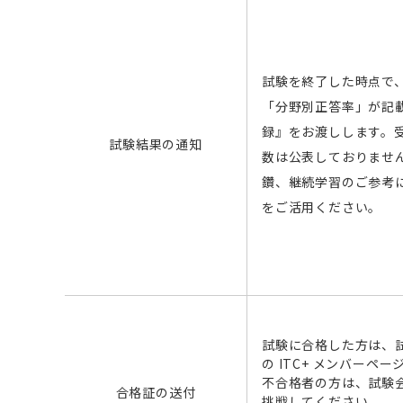
試験を終了した時点で
「分野別正答率」が記
録』をお渡しします。
試験結果の通知
数は公表しておりませ
鑽、継続学習のご参考
をご活用ください。
試験に合格した方は、
の ITC+ メンバー
不合格者の方は、試験
合格証の送付
挑戦してください。