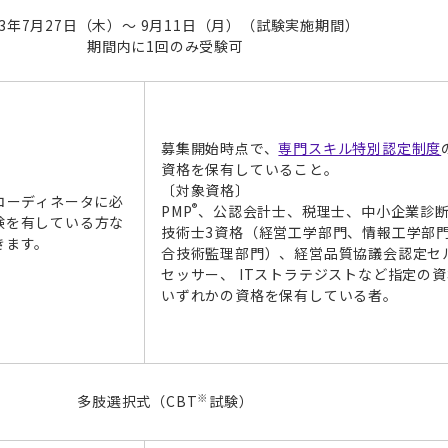
23年7月27日（木）～ 9月11日（月）（試験実施期間）
期間内に1回のみ受験可
募集開始時点で、
専門スキル特別認定制度
資格を保有していること。
〔対象資格〕
コーディネータに必
®
PMP
、公認会計士、税理士、中小企業診
験を有している方な
技術士3資格（経営工学部門、情報工学部
きます。
合技術監理部門）、経営品質協議会認定セ
セッサー、 ITストラテジストなど指定の
いずれかの資格を保有している者。
※
多肢選択式（CBT
試験）