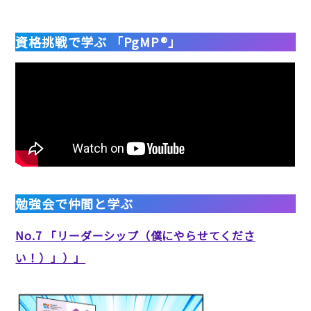
資格挑戦で学ぶ 「PgMP®」
勉強会で仲間と学ぶ
No.7 「リーダーシップ（僕にやらせてくださ
い！）」）」