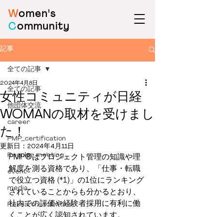
W
omen's
C
ommunity
記事
全ての記事
2024年4月8日
全ての記事
女性コミュニティが日経
他団体交流
WOMANの取材を受けまし
career
た！
PMP_certification
更新日：
2024年4月11日
Regular_meeting
PMP®はプロジェクト管理の知識や理
解度を測る資格であり、「仕事・転職
event
で役立つ資格 (*1)」の1位にランキング
media
されていることからも分かるとおり、
社内での評価や経験者採用に有利に働
Research_activities
くことが広く認知されています。