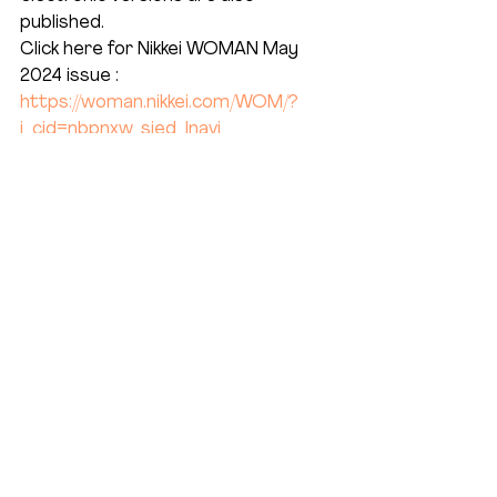
published.
Click here for Nikkei WOMAN May 
2024 issue : 
https://woman.nikkei.com/WOM/?
i_cid=nbpnxw_sied_lnavi
*1: 
https://www.nikkeihr.co.jp/news/2023/
0804563.html
Reported by Yukari Urata, Yohko 
Ogawara 
PMP_certification
media