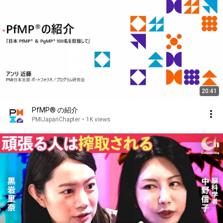
20:41
PfMP® の紹介
PMIJapanChapter
•
1K views