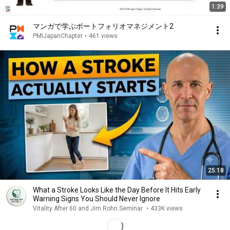
1:39
マンガで学ぶポートフォリオマネジメント2
PMIJapanChapter
•
461 views
25:18
What a Stroke Looks Like the Day Before It Hits Early
Warning Signs You Should Never Ignore
Vitality After 60 and Jim Rohn Seminar
•
433K views