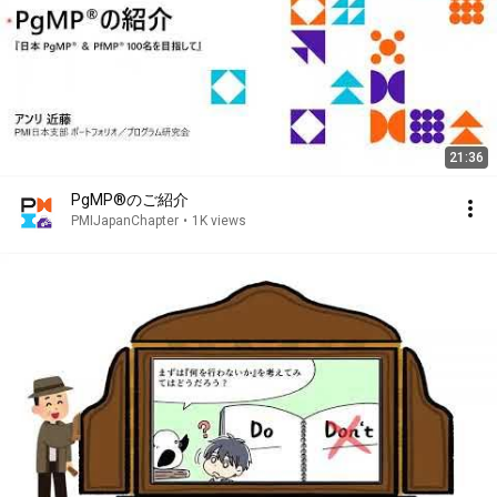
21:36
PgMP®のご紹介
PMIJapanChapter
•
1K views