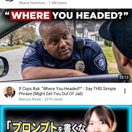
Shane Hummus
•
1.5M views
22:13
If Cops Ask: "Where You Headed?" - Say THIS Simple
Phrase (Might Get You Out Of Jail)
Marcus Reed
•
231K views