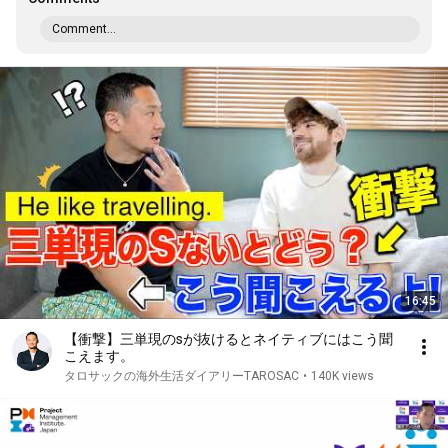
Comment...
16:45
【衝撃】三単現のsが抜けるとネイティブにはこう聞
こえます。
タロサックの海外生活ダイアリーTAROSAC
•
140K views