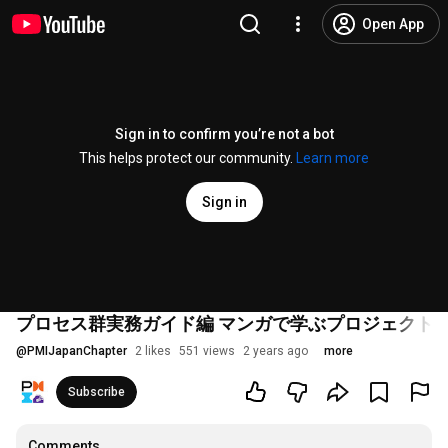
Open App
Sign in to confirm you’re not a bot
This helps protect our community.
Learn more
Sign in
プロセス群実務ガイド編 マンガで学ぶプロジェクト
@
PMIJapanChapter
2 likes
551 views
2 years ago
more
Subscribe
Comments