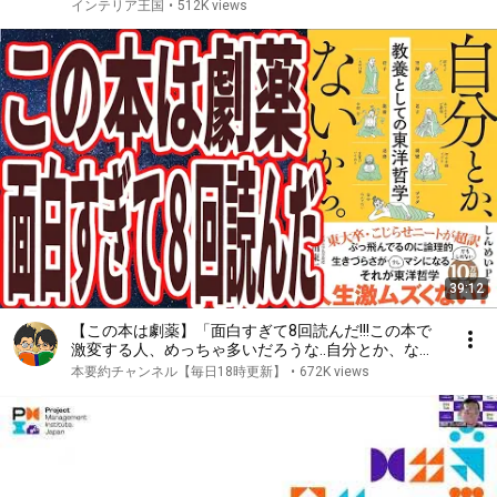
インテリア王国
•
512K views
39:12
【この本は劇薬】「面白すぎて8回読んだ!!!この本で
激変する人、めっちゃ多いだろうな..自分とか、ない
から。教養としての東洋哲学」を世界一わかりやすく
本要約チャンネル【毎日18時更新】
•
672K views
要約してみた【本要約】