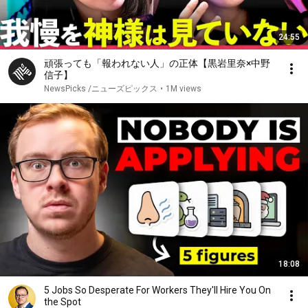
24:55
頑張っても「報われない人」の正体【黒岩里奈×中野
信子】
NewsPicks /ニューズピックス
•
1M views
18:08
5 Jobs So Desperate For Workers They'll Hire You On
the Spot