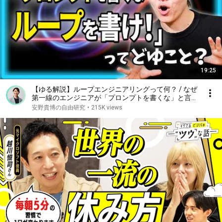
19:25
【ゆる解説】ループエンジニアリングって何？ / なぜ
第一線のエンジニアが「プロンプトを書くな」と言っ
ているのか / "Human in the Loop"から"Human on the
安野貴博の自由研究
•
215K views
Loop"へ