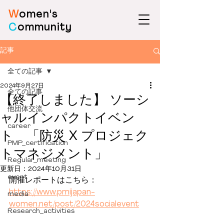
W
omen's
C
ommunity
記事
全ての記事
2024年9月27日
全ての記事
【終了しました】 ソーシ
他団体交流
ャルインパクトイベン
career
ト 「防災 X プロジェク
PMP_certification
トマネジメント」
Regular_meeting
更新日：
2024年10月31日
event
開催レポートはこちら：
https://www.pmijapan-
media
women.net/post/2024socialevent
Research_activities