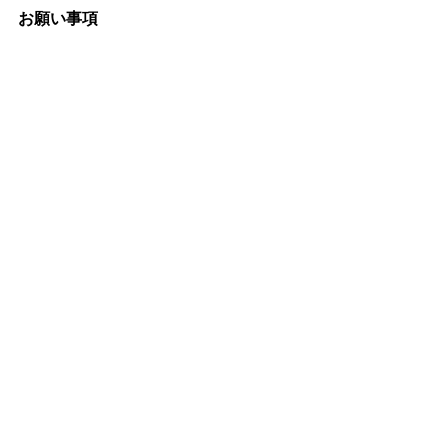
お願い事項
防災体験のアクティビティで「新
聞紙」と「ペットボトルの蓋」を
使用します。ご自宅にありました
ら、お持ちください。（ペットボ
トルの蓋は水洗いをしていただけ
ると幸いです）
解散後に場所を移動して任意参加
の懇親会を予定しております。イ
ベントにお申し込みされた方に出
欠をお伺いしますので、回答をよ
ろしくお願いします。
event