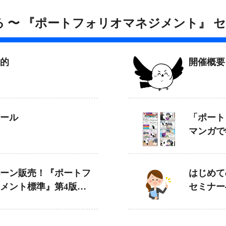
が語る 〜 『ポートフォリオマネジメント』 
的
開催概要
ール
「ポート
マンガで
ーン販売！『ポートフ
はじめてe
メント標準』第4版日
セミナー
event