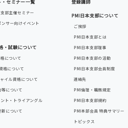
ト・セミナー一覧
登録講師
本支部主催セミナー
PMI日本支部について
ポンサー向けイベント
ご挨拶
PMI日本支部とは
資格・試験について
PMI日本支部理事
資格について
PMI日本支部の活動
®資格について
PMI日本支部会員制度
ジャイル資格について
連絡先
約等について
PMI倫理・職務規定
タレント・トライアングル
PMI日本支部規約
更新について
PMI本部会員 特典サマリー
トピックス