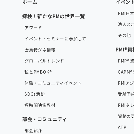
ホーム
イベン
PMI日
探検！新たなPMの世界一覧
法人ス
アワード
その他
イベント・セミナーに参加して
PMI®
会員特ダネ情報
グローバルトレンド
PMP®
私とPMBOK®
CAPM
体験・コミュニティイベント
PMIア
SDGs活動
受験予
短時間映像教材
PMI
資格の
部会・コミュニティ
ATP
部会紹介