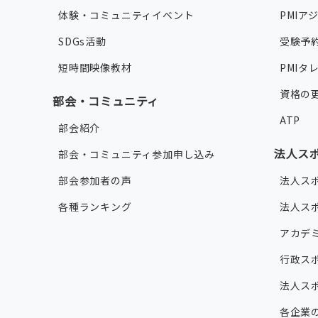
体験・コミュニティイベント
PMIア
SDGs活動
受験予
短時間映像教材
PMI
資格の
部会・コミュニティ
ATP
部会紹介
法人ス
部会・コミュニティ参加申し込み
部会参加者の声
法人ス
各種ランキング
法人ス
アカデ
行政ス
法人ス
各企業