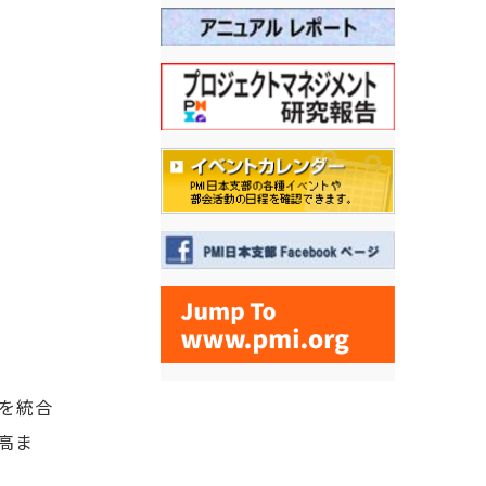
を統合
高ま