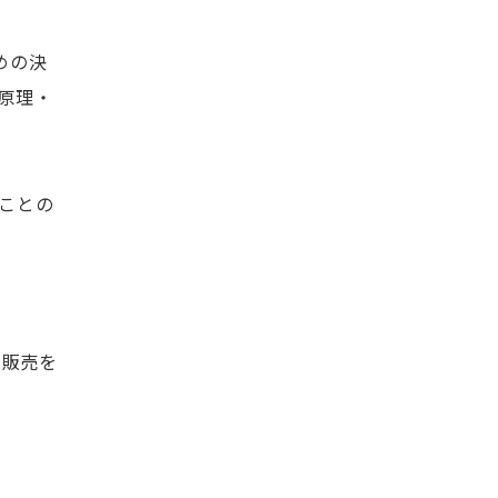
めの決
原理・
ことの
ら販売を