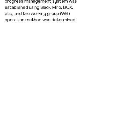
progress management system was 
established using Slack, Miro, BOX, 
etc., and the working group (WG) 
operation method was determined. 
Members confirmed that they 
would work together to advance 
future activities.
3. Lunch Party
After the event, a pizza party was 
held with a lunch set from Salvatore 
Cuomo, a restaurant famous for its 
pizza. Participants deepened their 
connections in a friendly 
atmosphere. They also cooperated 
in purchasing drinks and cleaning up, 
highlighting their excellent 
teamwork.