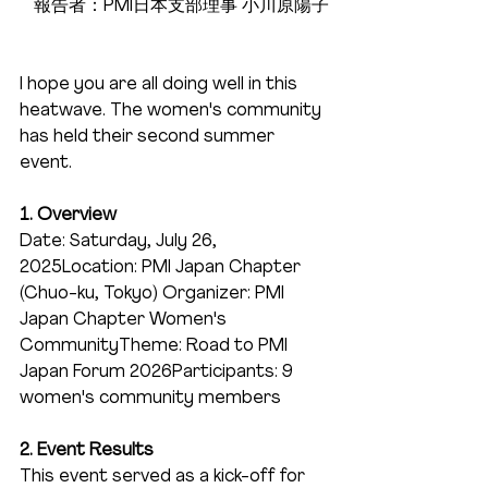
報告者：PMI日本支部理事 小川原陽子
I hope you are all doing well in this 
heatwave. The women's community 
has held their second summer 
event.
1. Overview
Date: Saturday, July 26, 
2025Location: PMI Japan Chapter 
(Chuo-ku, Tokyo)
Organizer: PMI 
Japan Chapter Women's 
CommunityTheme: Road to PMI 
Japan Forum 2026Participants: 9 
women's community members
2. Event Results
This event served as a kick-off for 