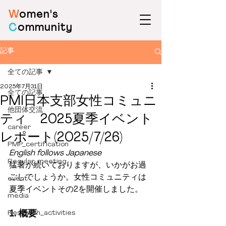
W
omen's
C
ommunity
記事
全ての記事
2025年7月31日
全ての記事
PMI日本支部女性コミュニ
他団体交流
ティ 2025夏季イベント
career
レポート(2025/7/26)
PMP_certification
English follows Japanese
Regular_meeting
猛暑が続いておりますが、いかがお過
ごしでしょうか。女性コミュニティは
event
夏季イベントその2を開催しました。
media
Research_activities
1. 概要