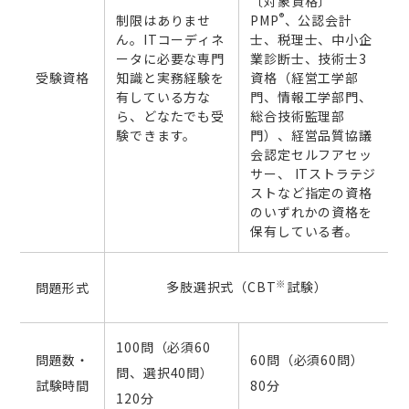
〔対象資格〕
®
制限はありませ
PMP
、公認会計
ん。ITコーディネ
士、税理士、中小企
ータに必要な専門
業診断士、技術士3
受験資格
知識と実務経験を
資格（経営工学部
有している方な
門、情報工学部門、
ら、どなたでも受
総合技術監理部
験できます。
門）、経営品質協議
会認定セルフアセッ
サー、 ITストラテジ
ストなど指定の資格
のいずれかの資格を
保有している者。
※
多肢選択式（CBT
試験）
問題形式
100問（必須60
問題数・
60問（必須60問）
問、選択40問）
試験時間
80分
120分