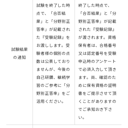
試験を終了した時
終了した時点で、
点で、「合否結
「合否結果」と「分
果」と「分野別正
野別正答率」が記載
答率」が記載され
された『受験記録』
た『受験記録』を
が渡されます。資格
お渡しします。受
保有者は、合格番号
試験結果
験者様の個別の点
又は認定番号を受験
の通知
数は公表しており
申込時のアンケート
ませんが、今後の
で必須入力して頂き
自己研鑽、継続学
ます。尚、確認のた
習のご参考に「分
めに保有資格の証明
野別正答率」をご
書をご提示させて頂
活用ください。
くことがありますの
でご承知おき下さ
い。