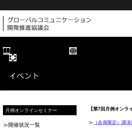
新着情報
協議会概要
部会
【第7回月例オンラ
月例オンラインセミナー
≫
（会員限定）講演
≫開催状況一覧