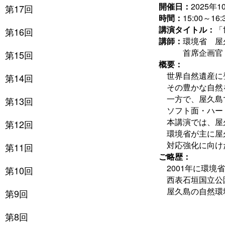
開催日：
2025年
第17回
時間：
15:00～16:
講演タイトル：
「
第16回
講師：
環境省 屋
首席企画官 竹
第15回
概要：
世界自然遺産に登
第14回
その豊かな自然を
一方で、屋久島で
第13回
ソフト面・ハード
本講演では、屋久
第12回
環境省が主に屋久
対応強化に向けた
第11回
ご略歴：
2001年に環境省
第10回
西表石垣国立公園
屋久島の自然環境
第9回
第8回