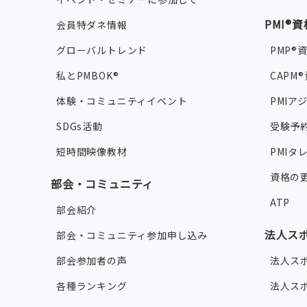
PMI®
会員特ダネ情報
グローバルトレンド
PMP®
私とPMBOK®
CAPM
体験・コミュニティイベント
PMIア
SDGs活動
受験予
短時間映像教材
PMI
資格の
部会・コミュニティ
ATP
部会紹介
法人ス
部会・コミュニティ参加申し込み
部会参加者の声
法人ス
各種ランキング
法人ス