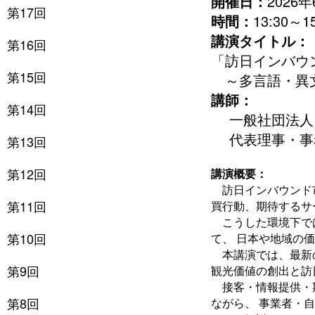
開催日：
2026
第17回
時間：
13:30～15
講演タイトル：
第16回
「訪日インバウ
第15回
～多言語・異文
講師：
第14回
一般社団法人ジ
代表理事・事務
第13回
第12回
講演概要：
訪日インバウンド市
第11回
買行動、期待するサ
こうした環境下では
第10回
て、 日本や地域の
本講演では、最新の
第9回
観光価値の創出と訪
接客・情報提供・期
第8回
ながら、 事業者・