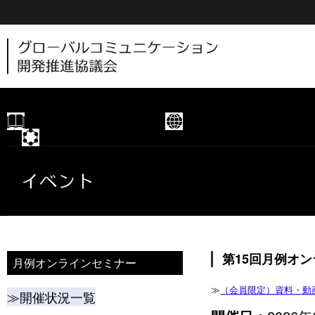
新着情報
協議会概要
部会
第15回月例オ
月例オンラインセミナー
≫
（会員限定）資料・動
≫開催状況一覧